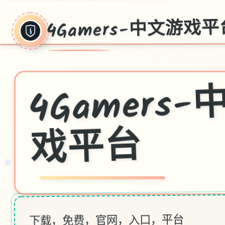
4Gamers-中文游戏平
4G
mer
台
★
下载，免费，官网，入口，平台