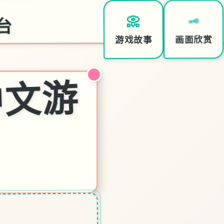
台
🗝️
📀
画面欣赏
游戏故事
○
a
s-
中
文
游
戏
平