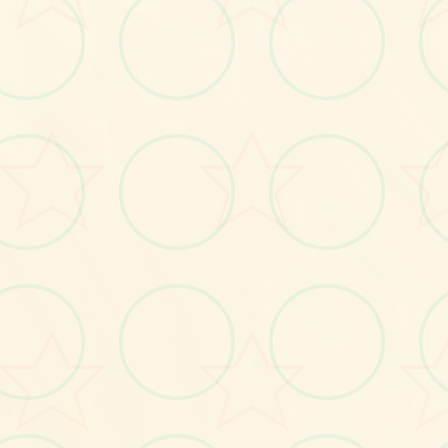
画面艺术展
感受游戏的视觉魅力