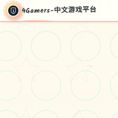
4Gamers-中文游戏平台
4Gamers-中文游
戏平台
～
下载，免费，官网，入口，平台
#4Gamers