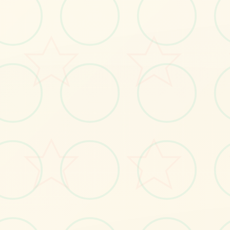
感受游戏的视觉魅力
No.1