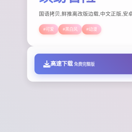
国语拷贝,鲜推离改版边载,中文正版,安
#可爱
#黑白风
#动漫
高速下载
免费完整版