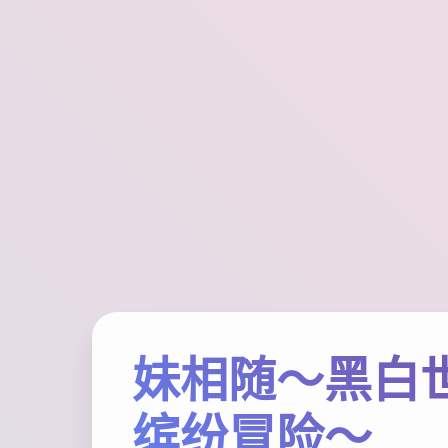
妹相随～黑白
缤纷冒险～