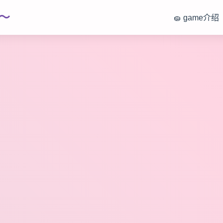
～
🧽 game介绍