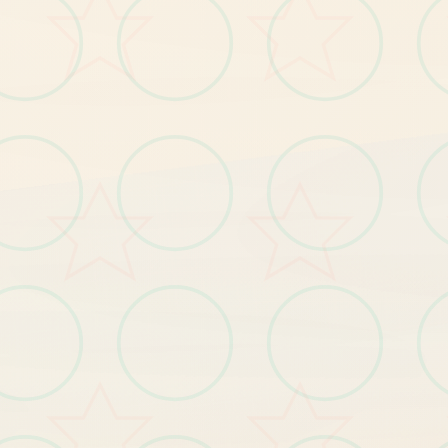
绝
对
其
星
女
乐
趣
神
调
节
。
状
方
往
层
面
，
周
目
整
即
将
作
线
的
，
一
下
方
赴
即
好
二
周
目
考
虑
影
响
玩
与
强
度
区
块
别
，
仍
有
陈
板
各
个
个
女
个
都
局
，
要
求
应
该
是
行
被
牛
且
好
感
度
达
美
零
单
剧
情
性
体
变
。
路
打
法
首
要
具
养
成
体
线
。
不
有
结
标