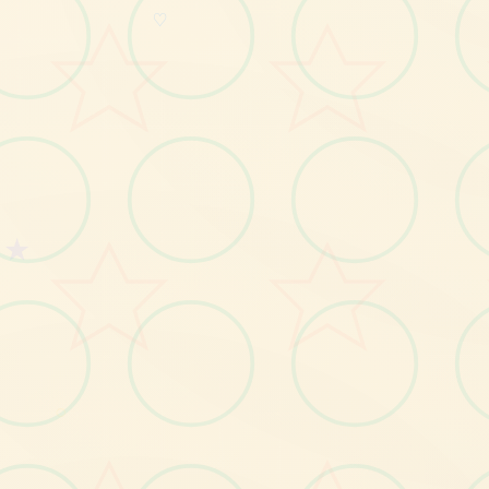
♡
★
○